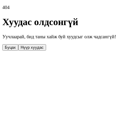
404
Хуудас олдсонгүй
Уучлаарай, бид таны хайж буй хуудсыг олж чадсангүй!
Буцах
Нүүр хуудас