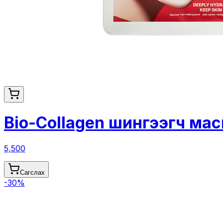
Bio-Collagen шингээгч мас
5,500
Сагслах
-
30
%