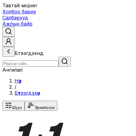
Тавтай морил
Холбоо барих
Салбарууд
Ажлын байр
Бүтээгдэхүүнүүд
Ангилал
Нүүр
/
Бүтээгдэхүүн
Шүүх
Эрэмбэлэх