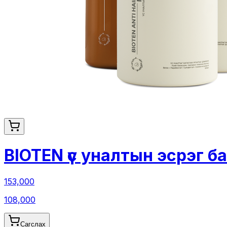
BIOTEN үс уналтын эсрэг б
153,000
108,000
Сагслах