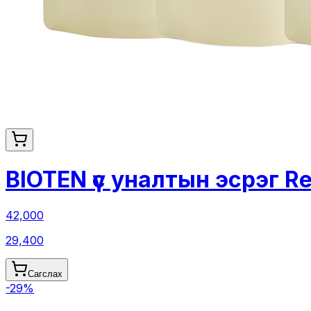
BIOTEN үс уналтын эсрэг Re
42,000
29,400
Сагслах
-
29
%