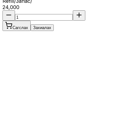
Refill/Запас/
24,000
Сагслах
Захиалах