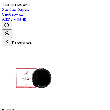
Тавтай морил
Холбоо барих
Салбарууд
Ажлын байр
Бүтээгдэхүүн