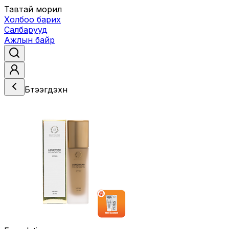
Тавтай морил
Холбоо барих
Салбарууд
Ажлын байр
Бүтээгдэхүүн