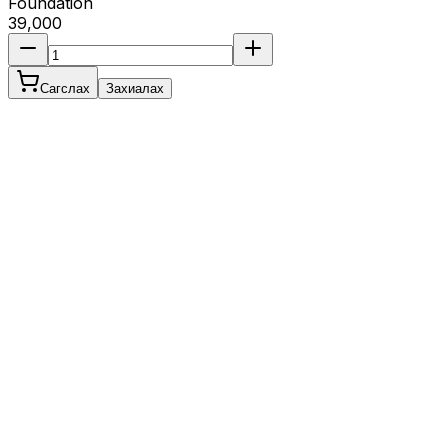
Foundation
39,000
Сагслах
Захиалах