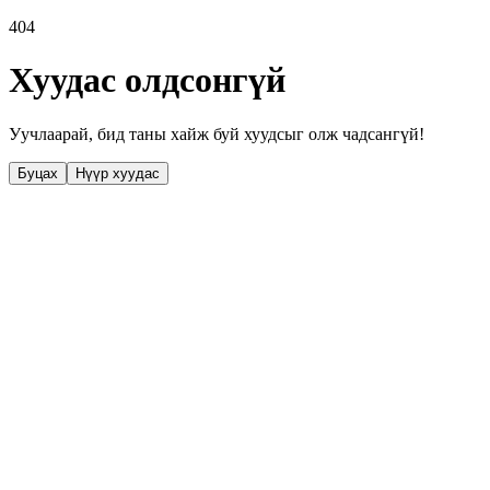
404
Хуудас олдсонгүй
Уучлаарай, бид таны хайж буй хуудсыг олж чадсангүй!
Буцах
Нүүр хуудас